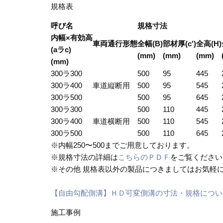
規格表
呼び名
規格寸法
内幅×有効高
車両通行形態
全幅(B)
部材厚(c')
全高(H)
(aラc)
(mm)
(mm)
(mm)
(mm)
300ラ300
500
95
445
300ラ400
車道縦断用
500
95
545
300ラ500
500
95
645
300ラ300
500
110
445
300ラ400
車道横断用
500
110
545
300ラ500
500
110
645
※内幅250〜500までご用意しております。
※規格寸法の詳細は
こちらのＰＤＦ
をご覧ください
※その他 規格表以外の製品につきましてはお気軽
【自由勾配側溝】ＨＤ可変側溝の寸法・規格について
施工事例