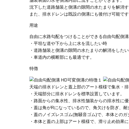
舗装表面の水を側溝内部に流すことができます。
沈下した道路舗装と側溝の隙間の水たまりを解消す
また、排水ドレンは既設の側溝にも後付け可能です
用途
自由に水路勾配をつけることができる自由勾配側溝
・平坦な道や下から上に水を流したい時
・道路舗装と側溝の隙間の水たまりの解消をしたい
・車道内の横断部にも最適です。
特徴
天端の排水ドレンと蓋上部のアート模様で集水・排
・天端部分に排水ドレンを標準設置しています。
・路面からの集水性、排水性舗装からの排水性に優
・蓋は角がRになっているので、角欠けを防ぎ、耐
・蓋のノイズレスゴム(無騒音ゴム)で、本体との
・本体と蓋の上部はアート模様で、滑り止め効果に