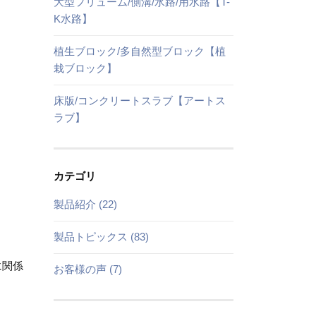
大型フリューム/側溝/水路/用水路【T-
K水路】
植生ブロック/多自然型ブロック【植
栽ブロック】
床版/コンクリートスラブ【アートス
ラブ】
カテゴリ
製品紹介 (22)
製品トピックス (83)
に関係
お客様の声 (7)