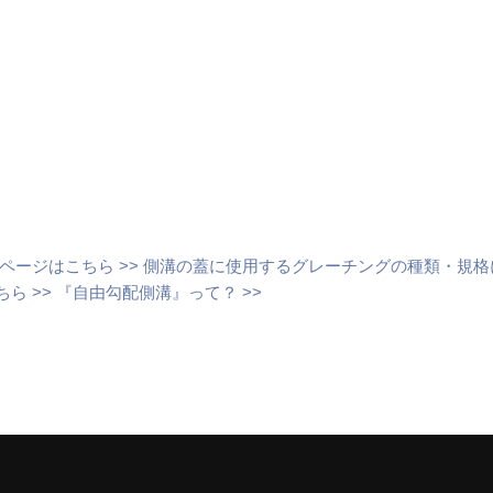
ージはこちら >>
側溝の蓋に使用するグレーチングの種類・規格
ら >>
『自由勾配側溝』って？ >>