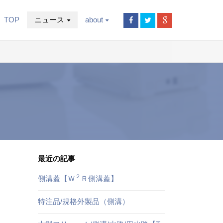
TOP
ニュース
about
最近の記事
２
側溝蓋【Ｗ
Ｒ側溝蓋】
特注品/規格外製品（側溝）