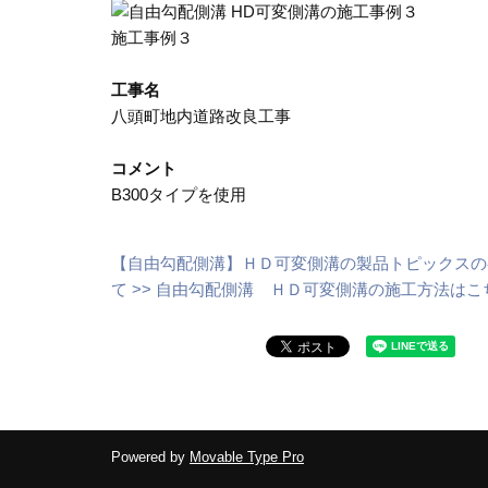
施工事例３
工事名
八頭町地内道路改良工事
コメント
B300タイプを使用
【自由勾配側溝】ＨＤ可変側溝の製品トピックスのペ
て >>
自由勾配側溝 ＨＤ可変側溝の施工方法はこち
Powered by
Movable Type Pro