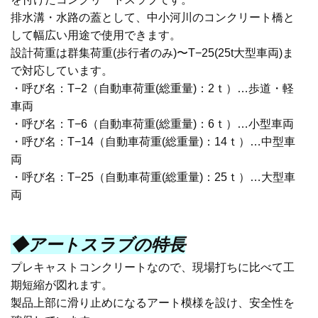
排水溝・水路の蓋として、中小河川のコンクリート橋と
して幅広い用途で使用できます。
設計荷重は群集荷重
(
歩行者のみ
)
〜
T
−
25(25t
大型車両
)
ま
で対応しています。
・呼び名：
T
−
2
（自動車荷重
(
総重量
)
：
2
ｔ）…歩道・軽
車両
・呼び名：
T
−
6
（自動車荷重
(
総重量
)
：
6
ｔ）…小型車両
・呼び名：
T
−
14
（自動車荷重
(
総重量
)
：
14
ｔ）…中型車
両
・呼び名：
T
−
25
（自動車荷重
(
総重量
)
：
25
ｔ）…大型車
両
◆アートスラブの特長
プレキャストコンクリートなので、現場打ちに比べて工
期短縮が図れます。
製品上部に滑り止めになるアート模様を設け、安全性を