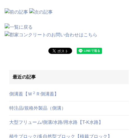
最近の記事
２
側溝蓋【Ｗ
Ｒ側溝蓋】
特注品/規格外製品（側溝）
大型フリューム/側溝/水路/用水路【T-K水路】
植生ブロック/多自然型ブロック【植栽ブロック】